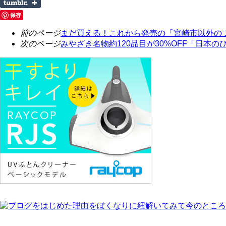
保存
前のページ
まだ買える！これから発売の「宮崎市以外の
次のページ
みやざき名物約120品目が30%OFF「日本